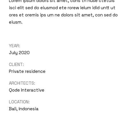
Lorem ipsum dolors sit amet, cons th nuse ctetuis
isci elit sed do eiusmod ete rorew lelum idid untt ut
ores et oremis ips um ne dolors sit amet, con sed do
eiusm.
YEAR:
July 2020
CLIENT:
Private residence
ARCHITECTS:
Qode Interactive
LOCATION:
Bali, Indonesia